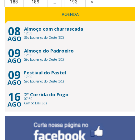
188
189
...
193
»
AGENDA
08
Almoço com churrascada
12:00
AGO
São Lourenço do Oeste (SC)
09
Almoço do Padroeiro
12:00
AGO
São Lourenço do Oeste (SC)
09
Festival do Pastel
17:00
AGO
São Lourenço do Oeste (SC)
16
2ª Corrida do Fogo
07:30
AGO
Campo Erê (SC)