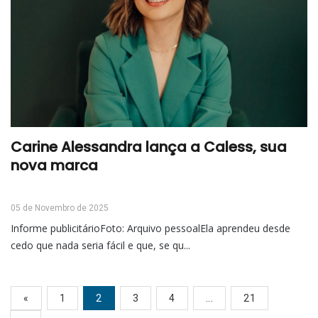
Carine Alessandra lança a Caless, sua
nova marca
05 de Novembro de 2025
Informe publicitárioFoto: Arquivo pessoalEla aprendeu desde
cedo que nada seria fácil e que, se qu...
«
1
2
3
4
...
21