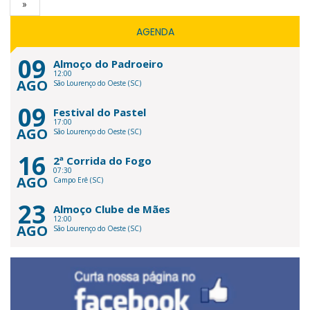
»
AGENDA
09
Almoço do Padroeiro
12:00
AGO
São Lourenço do Oeste (SC)
09
Festival do Pastel
17:00
AGO
São Lourenço do Oeste (SC)
16
2ª Corrida do Fogo
07:30
AGO
Campo Erê (SC)
23
Almoço Clube de Mães
12:00
AGO
São Lourenço do Oeste (SC)