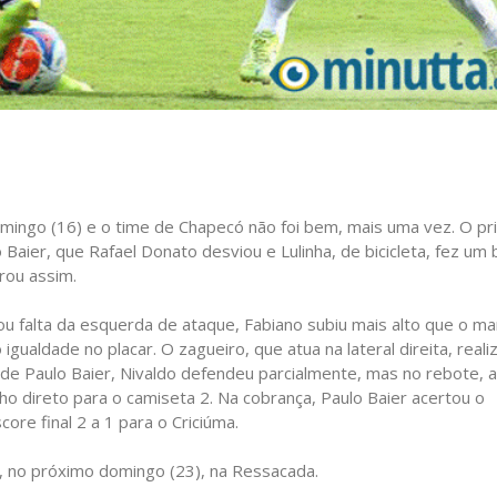
ingo (16) e o time de Chapecó não foi bem, mais uma vez. O pr
Baier, que Rafael Donato desviou e Lulinha, de bicicleta, fez um 
rrou assim.
brou falta da esquerda de ataque, Fabiano subiu mais alto que o m
gualdade no placar. O zagueiro, que atua na lateral direita, reali
e de Paulo Baier, Nivaldo defendeu parcialmente, mas no rebote, a
ho direto para o camiseta 2. Na cobrança, Paulo Baier acertou o
ore final 2 a 1 para o Criciúma.
 no próximo domingo (23), na Ressacada.