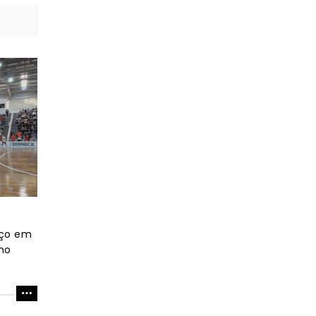
nço em
no