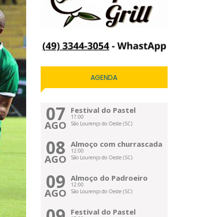
AGENDA
07
Festival do Pastel
17:00
AGO
São Lourenço do Oeste (SC)
08
Almoço com churrascada
12:00
AGO
São Lourenço do Oeste (SC)
09
Almoço do Padroeiro
12:00
AGO
São Lourenço do Oeste (SC)
09
Festival do Pastel