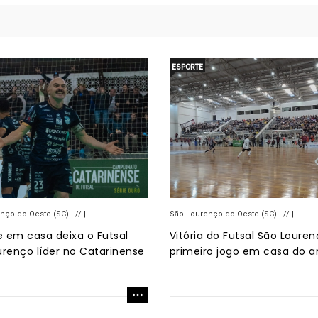
ESPORTE
ço do Oeste (SC) | // |
São Lourenço do Oeste (SC) | // |
 em casa deixa o Futsal
Vitória do Futsal São Loure
urenço líder no Catarinense
primeiro jogo em casa do a