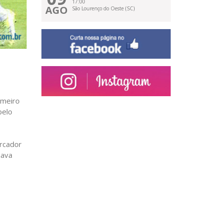
17:00
AGO
São Lourenço do Oeste (SC)
imeiro
belo
arcador
zava