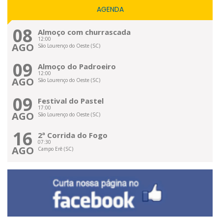
AGENDA
08
Almoço com churrascada
12:00
AGO
São Lourenço do Oeste (SC)
09
Almoço do Padroeiro
12:00
AGO
São Lourenço do Oeste (SC)
09
Festival do Pastel
17:00
AGO
São Lourenço do Oeste (SC)
16
2ª Corrida do Fogo
07:30
AGO
Campo Erê (SC)