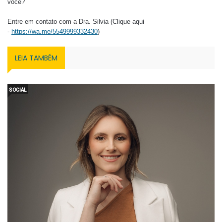
você?
Entre em contato com a Dra. Silvia (Clique aqui
-
https://wa.me/5549999332430
)
LEIA TAMBÉM
SOCIAL