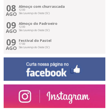
08
Almoço com churrascada
12:00
AGO
São Lourenço do Oeste (SC)
09
Almoço do Padroeiro
12:00
AGO
São Lourenço do Oeste (SC)
09
Festival do Pastel
17:00
AGO
São Lourenço do Oeste (SC)