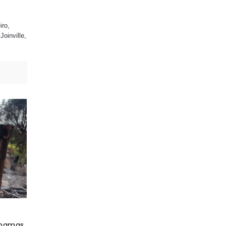
iro,
oinville,
chamas