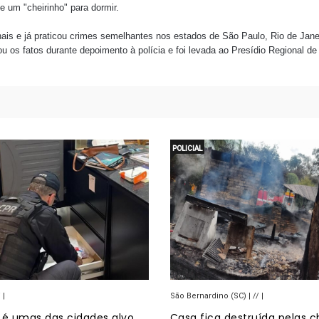
 um "cheirinho" para dormir.
ais e já praticou crimes semelhantes nos estados de São Paulo, Rio de Jane
 os fatos durante depoimento à polícia e foi levada ao Presídio Regional de J
POLICIAL
 |
São Bernardino (SC) | // |
 é umas das cidades alvo
Casa fica destruída pelas 