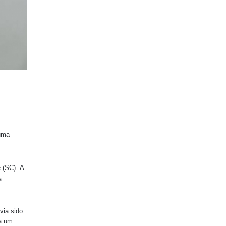
 uma
e (SC). A
a
via sido
va um