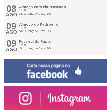
08
Almoço com churrascada
12:00
AGO
São Lourenço do Oeste (SC)
09
Almoço do Padroeiro
12:00
AGO
São Lourenço do Oeste (SC)
09
Festival do Pastel
17:00
AGO
São Lourenço do Oeste (SC)