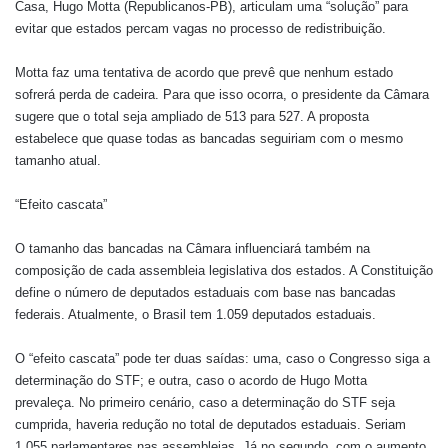
Casa, Hugo Motta (Republicanos-PB), articulam uma “solução” para
evitar que estados percam vagas no processo de redistribuição.
Motta faz uma tentativa de acordo que prevê que nenhum estado
sofrerá perda de cadeira. Para que isso ocorra, o presidente da Câmara
sugere que o total seja ampliado de 513 para 527. A proposta
estabelece que quase todas as bancadas seguiriam com o mesmo
tamanho atual.
“Efeito cascata”
O tamanho das bancadas na Câmara influenciará também na
composição de cada assembleia legislativa dos estados. A Constituição
define o número de deputados estaduais com base nas bancadas
federais. Atualmente, o Brasil tem 1.059 deputados estaduais.
O “efeito cascata” pode ter duas saídas: uma, caso o Congresso siga a
determinação do STF; e outra, caso o acordo de Hugo Motta
prevaleça.
No primeiro cenário, caso a determinação do STF seja
cumprida, haveria redução no total de deputados estaduais. Seriam
1.055 parlamentares nas assembleias.
Já no segundo, com o aumento