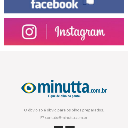
O óbvio só é óbvio para os olhos preparados.
contato@minutta.com.br